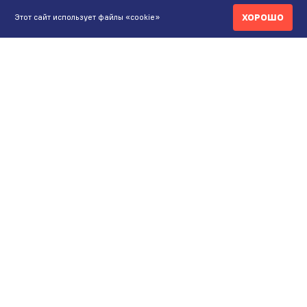
ХОРОШО
Этот сайт использует файлы «cookie»
КОНТАКТЫ
ИНТЕРНЕТ-МАГАЗИН
+7 771 200 77 99
ПН-ВС 9.00-20:00
shop@maunfeld.kz
ОПТОВЫЕ ПРОДАЖИ
+7 771 200 77 99