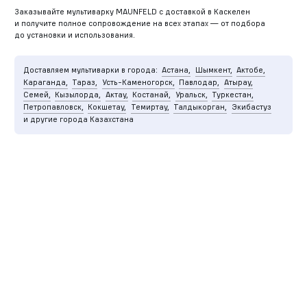
Заказывайте мультиварку MAUNFELD с доставкой в Каскелен
и получите полное сопровождение на всех этапах — от подбора
до установки и использования.
Доставляем мультиварки в города:
Астана,
Шымкент,
Актобе,
Караганда,
Тараз,
Усть-Каменогорск,
Павлодар,
Атырау,
Семей,
Кызылорда,
Актау,
Костанай,
Уральск,
Туркестан,
Петропавловск,
Кокшетау,
Темиртау,
Талдыкорган,
Экибастуз
и другие города Казахстана