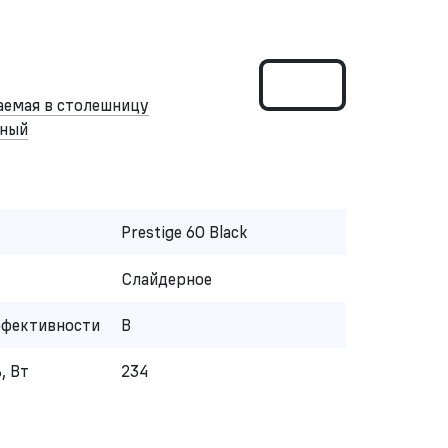
аемая в столешницу
рный
Prestige 60 Black
Слайдерное
ффективности
B
, Вт
234