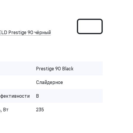
D Prestige 90 чёрный
Prestige 90 Black
Слайдерное
ффективности
B
, Вт
235