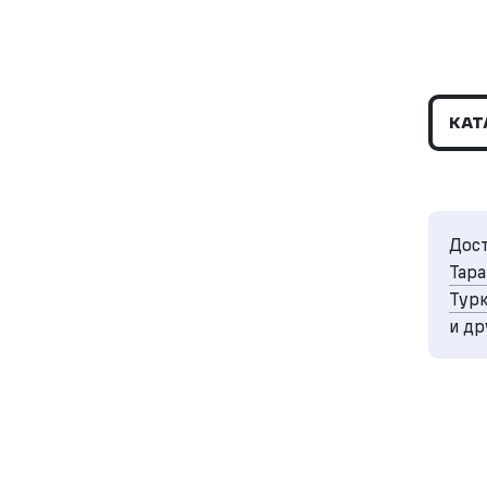
КАТ
Дост
Тара
Турк
и др