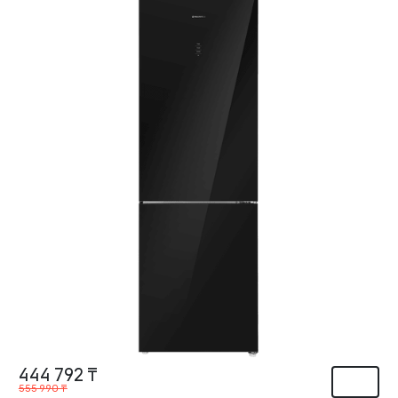
444 792 ₸
555 990 ₸