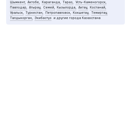
Шымкент,
Актобе,
Караганда,
Тараз,
Усть-Каменогорск,
Павлодар,
Атырау,
Семей,
Кызылорда,
Актау,
Костанай,
Уральск,
Туркестан,
Петропавловск,
Кокшетау,
Темиртау,
Талдыкорган,
Экибастуз
и другие города Казахстана