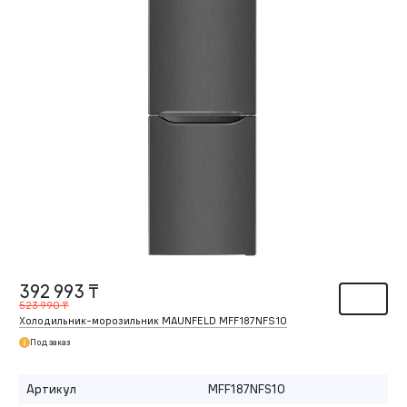
392 993 ₸
523 990 ₸
Холодильник-морозильник MAUNFELD MFF187NFS10
Под заказ
Артикул
MFF187NFS10