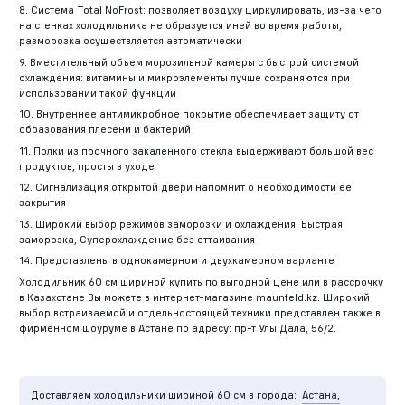
8. Система Total NoFrost: позволяет воздуху циркулировать, из-за чего
на стенках холодильника не образуется иней во время работы,
разморозка осуществляется автоматически
9. Вместительный объем морозильной камеры с быстрой системой
охлаждения: витамины и микроэлементы лучше сохраняются при
использовании такой функции
10. Внутреннее антимикробное покрытие обеспечивает защиту от
образования плесени и бактерий
11. Полки из прочного закаленного стекла выдерживают большой вес
продуктов, просты в уходе
12. Сигнализация открытой двери напомнит о необходимости ее
закрытия
13. Широкий выбор режимов заморозки и охлаждения: Быстрая
заморозка, Суперохлаждение без оттаивания
14. Представлены в однокамерном и двухкамерном варианте
Холодильник 60 см шириной купить по выгодной цене или в рассрочку
в Казахстане Вы можете в интернет-магазине maunfeld.kz. Широкий
выбор встраиваемой и отдельностоящей техники представлен также в
фирменном шоуруме в Астане по адресу: пр-т Улы Дала, 56/2.
Доставляем холодильники шириной 60 см в города:
Астана,