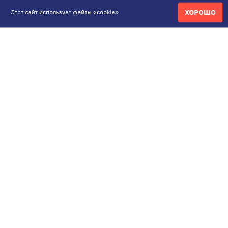
ХОРОШО
Этот сайт использует файлы «cookie»
КОНТАКТЫ
ИНТЕРНЕТ-МАГАЗИН
+7 771 200 77 99
ПН-ВС 9.00-20:00
shop@maunfeld.kz
ОПТОВЫЕ ПРОДАЖИ
+7 771 200 77 99
ПН-ВС 9:00-20:00
ШОУРУМ АЛМАТЫ
Пр. Жибек Жолы, 135