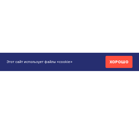
ХОРОШО
Этот сайт использует файлы «cookie»
КОНТАКТЫ
ИНТЕРНЕТ-МАГАЗИН
+7 771 200 77 99