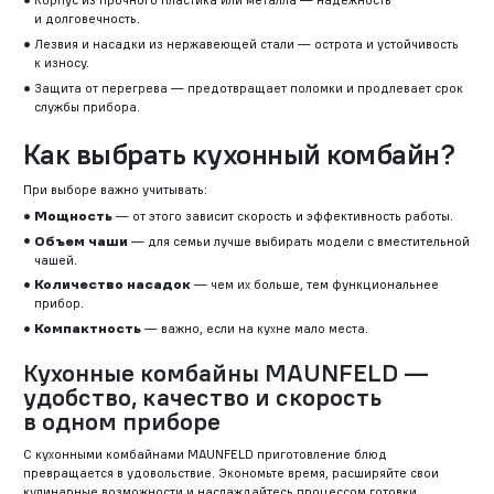
Корпус из прочного пластика или металла — надежность
и долговечность.
Лезвия и насадки из нержавеющей стали — острота и устойчивость
к износу.
Защита от перегрева — предотвращает поломки и продлевает срок
службы прибора.
Как выбрать кухонный комбайн?
При выборе важно учитывать:
Мощность
— от этого зависит скорость и эффективность работы.
Объем чаши
— для семьи лучше выбирать модели с вместительной
чашей.
Количество насадок
— чем их больше, тем функциональнее
прибор.
Компактность
— важно, если на кухне мало места.
Кухонные комбайны MAUNFELD —
удобство, качество и скорость
в одном приборе
С кухонными комбайнами MAUNFELD приготовление блюд
превращается в удовольствие. Экономьте время, расширяйте свои
кулинарные возможности и наслаждайтесь процессом готовки