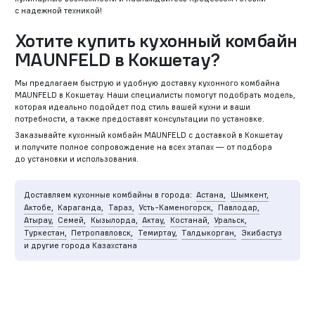
с надежной техникой!
Хотите купить кухонный комбайн
MAUNFELD в Кокшетау?
Мы предлагаем быструю и удобную доставку кухонного комбайна
MAUNFELD в Кокшетау. Наши специалисты помогут подобрать модель,
которая идеально подойдет под стиль вашей кухни и ваши
потребности, а также предоставят консультации по установке.
Заказывайте кухонный комбайн MAUNFELD с доставкой в Кокшетау
и получите полное сопровождение на всех этапах — от подбора
до установки и использования.
Доставляем кухонные комбайны в города:
Астана,
Шымкент,
Актобе,
Караганда,
Тараз,
Усть-Каменогорск,
Павлодар,
Атырау,
Семей,
Кызылорда,
Актау,
Костанай,
Уральск,
Туркестан,
Петропавловск,
Темиртау,
Талдыкорган,
Экибастуз
и другие города Казахстана