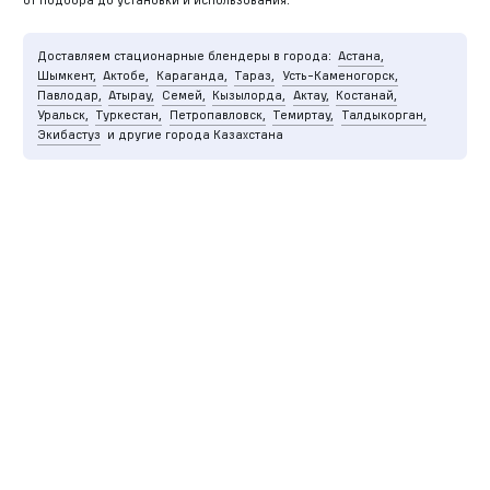
Доставляем стационарные блендеры в города:
Астана,
Шымкент,
Актобе,
Караганда,
Тараз,
Усть-Каменогорск,
Павлодар,
Атырау,
Семей,
Кызылорда,
Актау,
Костанай,
Уральск,
Туркестан,
Петропавловск,
Темиртау,
Талдыкорган,
Экибастуз
и другие города Казахстана