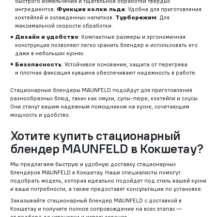
быстрого измельчения и тщательной обработки твердых
ингредиентов.
Функция колки льда
: Удобна для приготовления
коктейлей и охлажденных напитков.
Турборежим
: Для
максимальной скорости обработки.
Дизайн и удобство
: Компактные размеры и эргономичная
конструкция позволяют легко хранить блендер и использовать его
даже в небольших кухнях.
Безопасность
: Устойчивое основание, защита от перегрева
и плотная фиксация кувшина обеспечивают надежность в работе.
Стационарные блендеры MAUNFELD подойдут для приготовления
разнообразных блюд, таких как смузи, супы-пюре, коктейли и соусы.
Они станут вашим надежным помощником на кухне, сочетающим
мощность и удобство.
Хотите купить стационарный
блендер MAUNFELD в Кокшетау?
Мы предлагаем быструю и удобную доставку стационарных
блендеров MAUNFELD в Кокшетау. Наши специалисты помогут
подобрать модель, которая идеально подойдет под стиль вашей кухни
и ваши потребности, а также предоставят консультации по установке.
Заказывайте стационарный блендер MAUNFELD с доставкой в
Кокшетау и получите полное сопровождение на всех этапах —
от подбора до установки и использования.