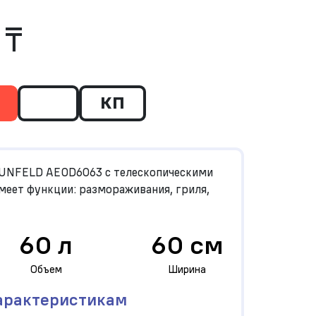
 ₸
КП
UNFELD AEOD6063 c телескопическими
еет функции: размораживания, гриля,
60 л
60 см
Объем
Ширина
арактеристикам