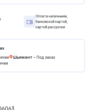
Оплата наличными,
у
банковской картой,
картой рассрочки
ах
личии
Шымкент
-
Под заказ
ичии
OD6063