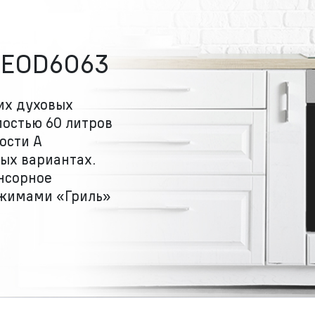
AEOD6063
их духовых
остью 60 литров
ости А
ых вариантах.
нсорное
ежимами «Гриль»