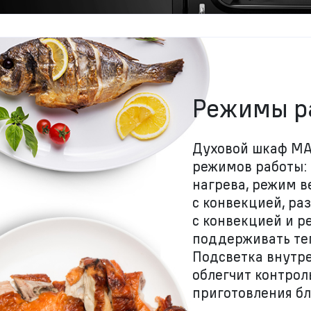
Режимы р
Духовой шкаф M
режимов работы:
нагрева, режим в
с конвекцией, ра
с конвекцией и р
поддерживать тем
Подсветка внутре
облегчит контрол
приготовления б