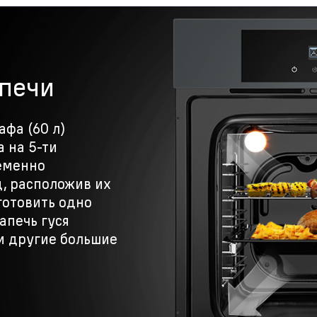
печи
фа (60 л)
 на 5-ти
еменно
д, расположив их
готовить одно
апечь гуся
и другие большие