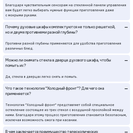
Благодаря чувствительным сенсорам на стеклянной панели управления
вам будет легко выбирать нужные функции приготовления даже
с мокрыми руками.
–
Почему духовые шкафы комплектуются не только решеткой,
но и двумя противнями разной глубины?
Противни разной глубины применяются для удобства приготовления
различных блюд.
–
Можно ли снимать стекла в дверце духового шкафа, чтобы
помыть их?
Да, стекла в дверцах легко снять и помыть.
–
Что такое технология "Холодный фронт"? Для чего она
применяется?
Технология "Холодный фронт" представляет собой специальное
остекление состоящее из трех стекол с воздушной прослойкой между
ними. Благодаря этому процесс приготовления становится безопасным,
исключая возможность ожога при касании.
–
В чем заключается преимущество телескопических