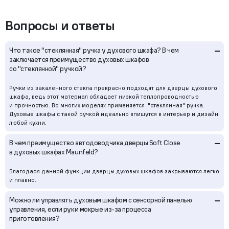
Вопросы и ответы
–
Что такое "стеклянная" ручка у духового шкафа? В чем
заключается преимущество духовых шкафов
со "стеклянной" ручкой?
Ручки из закаленного стекла прекрасно подходят для дверцы духового
шкафа, ведь этот материал обладает низкой теплопроводностью
и прочностью. Во многих моделях применяется "стеклянная" ручка.
Духовые шкафы с такой ручкой идеально впишутся в интерьер и дизайн
любой кухни.
–
В чем преимущество автодоводчика дверцы Soft Close
в духовых шкафах Maunfeld?
Благодаря данной функции дверцы духовых шкафов закрываются легко
и плавно.
–
Можно ли управлять духовым шкафом с сенсорной панелью
управления, если руки мокрые из-за процесса
приготовления?