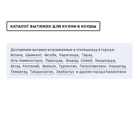
КАТАЛОГ ВЫТЯЖЕК ДЛЯ КУХНИ В КОСШЫ
Доставляем вытяжки встраиваемые в столешницу в города:
Астана,
Шымкент,
Актобе,
Караганда,
Тараз,
Усть-Каменогорск,
Павлодар,
Атырау,
Семей,
Кызылорда,
Актау,
Костанай,
Уральск,
Туркестан,
Петропавловск,
Кокшетау,
Темиртау,
Талдыкорган,
Экибастуз
и другие города Казахстана