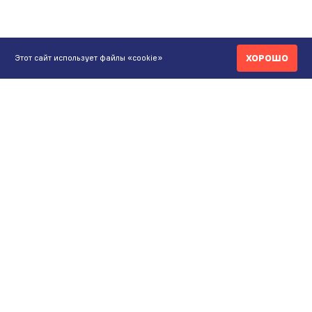
ХОРОШО
Этот сайт использует файлы «cookie»
КОНТАКТЫ
ИНТЕРНЕТ-МАГАЗИН
+7 771 200 77 99
ПН-ВС 9.00-20:00
shop@maunfeld.kz
ОПТОВЫЕ ПРОДАЖИ