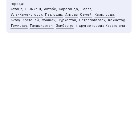
города:
Астана,
Шымкент,
Актобе,
Караганда,
Тараз,
Усть-Каменогорск,
Павлодар,
Атырау,
Семей,
Кызылорда,
Актау,
Костанай,
Уральск,
Туркестан,
Петропавловск,
Кокшетау,
Темиртау,
Талдыкорган,
Экибастуз
и другие города Казахстана