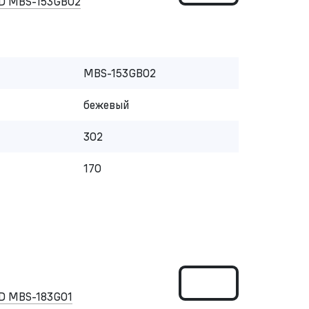
D MBS-153GB02
MBS-153GB02
бежевый
302
170
D MBS-183G01