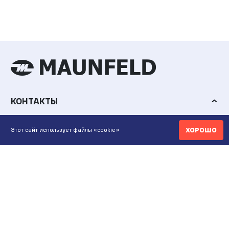
КОНТАКТЫ
ИНТЕРНЕТ-МАГАЗИН
ХОРОШО
Этот сайт использует файлы «cookie»
+7 771 200 77 99
ПН-ВС 9.00-20:00
shop@maunfeld.kz
ОПТОВЫЕ ПРОДАЖИ
+7 771 200 77 99