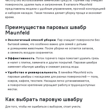
чистоту без использования химических средств. Горячий пар очищает
поверхности, удаляя пыль и загрязнения. В каталоге Maunfeld
представлены модели с удобным управлением, прочной конструкцией
и набором насадок. Такая техника делает уборку проще и экономит
время.
Преимущества паровых швабр
Maunfeld
Экологичный способ уборки
. Пар очищает поверхности без
бытовой химии, что особенно важно для семей с детьми
и домашними животными. После уборки не остается запахов,
а свежесть воздуха сохраняется.
Эффективность
. Поток горячего пара помогает удалить грязь
и налет с плитки, ламината и других покрытий. Паровая швабра
заменяет обычную швабру и снижает расход воды.
Удобство и универсальность
. В линейке Maunfeld есть
паровые швабры с насадками для разных поверхностей — пола,
ковров, кафеля, текстиля. Насадки легко устанавливаются,
а поворотное крепление упрощает работу в труднодоступных
местах.
Как выбрать паровую швабру
Для того, чтобы не ошибиться с выбором, стоит учесть: