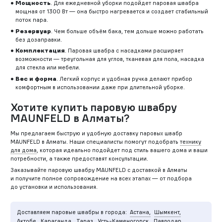
Мощность
. Для ежедневной уборки подойдет паровая швабра
мощная от 1300 Вт — она быстро нагревается и создает стабильный
поток пара.
Резервуар
. Чем больше объём бака, тем дольше можно работать
без дозаправки.
Комплектация
. Паровая швабра с насадками расширяет
возможности — треугольная для углов, тканевая для пола, насадка
для стекла или мебели.
Вес и форма
. Легкий корпус и удобная ручка делают прибор
комфортным в использовании даже при длительной уборке.
Хотите купить паровую швабру
MAUNFELD в Алматы?
Мы предлагаем быструю и удобную доставку паровых швабр
MAUNFELD в Алматы. Наши специалисты помогут подобрать
технику
для дома
, которая идеально подойдет под стиль вашего дома и ваши
потребности, а также предоставят консультации.
Заказывайте паровую швабру MAUNFELD с доставкой в Алматы
и получите полное сопровождение на всех этапах — от подбора
до установки и использования.
Доставляем паровые швабры в города:
Астана,
Шымкент,
Актобе,
Караганда,
Тараз,
Усть-Каменогорск,
Павлодар,