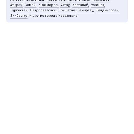
Атырау,
Семей,
Кызылорда,
Актау,
Костанай,
Уральск,
Туркестан,
Петропавловск,
Кокшетау,
Темиртау,
Талдыкорган,
Экибастуз
и другие города Казахстана