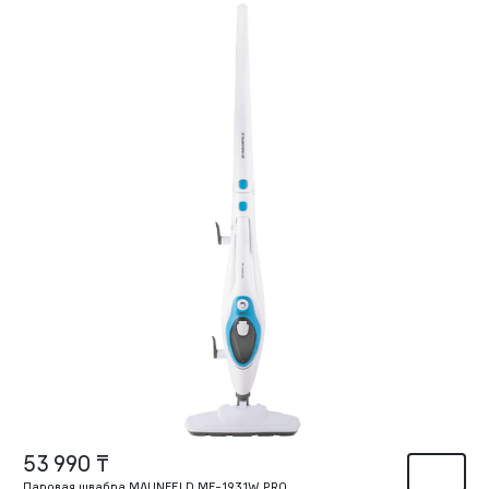
53 990 ₸
Паровая швабра MAUNFELD MF-1931W PRO