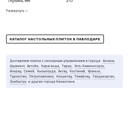
Глубина, мм
370
Развернуть
КАТАЛОГ НАСТОЛЬНЫХ ПЛИТОК В ПАВЛОДАРЕ
Доставляем плитка с сенсорным управлением в города:
Астана,
Шымкент,
Актобе,
Караганда,
Тараз,
Усть-Каменогорск,
Атырау,
Семей,
Кызылорда,
Актау,
Костанай,
Уральск,
Туркестан,
Петропавловск,
Кокшетау,
Темиртау,
Талдыкорган,
Экибастуз
и другие города Казахстана