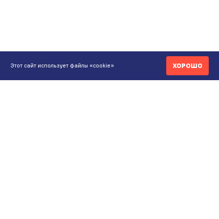
ХОРОШО
Этот сайт использует файлы «cookie»
КОНТАКТЫ
ИНТЕРНЕТ-МАГАЗИН
+7 771 200 77 99
ПН-ВС 9.00-20:00