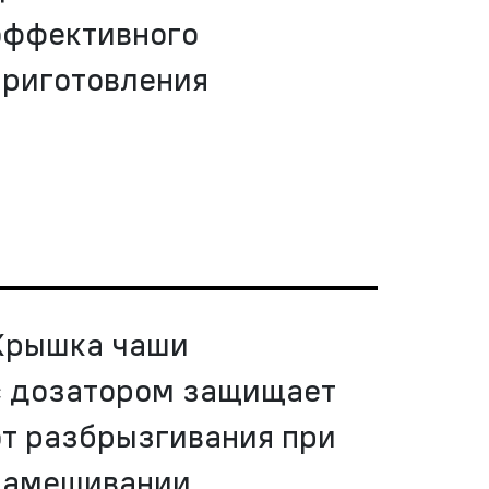
эффективного
приготовления
Крышка чаши
с дозатором защищает
от разбрызгивания при
замешивании