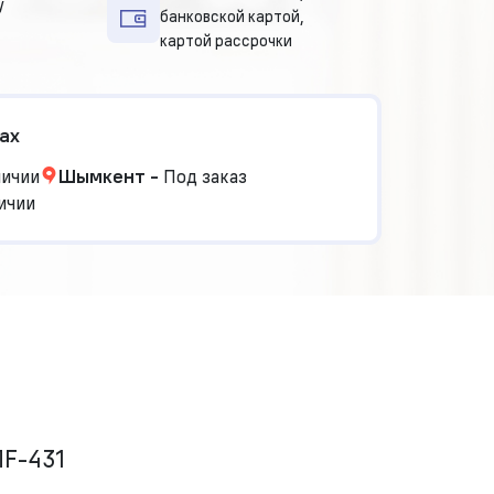
у
банковской картой,
картой рассрочки
ах
личии
Шымкент
-
Под заказ
ичии
MF-431