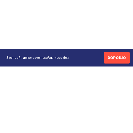
ХОРОШО
Этот сайт использует файлы «cookie»
КОНТАКТЫ
ИНТЕРНЕТ-МАГАЗИН
+7 771 200 77 99
ПН-ВС 9.00-20:00