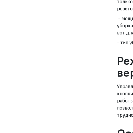
только
розето
- мощн
уборка
вот дл
- тип 
Ре
ве
Управл
кнопки
работы
позвол
трудно