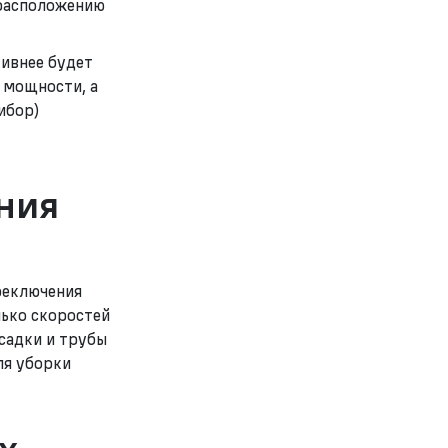
 расположению
ивнее будет
 мощности, а
ибор)
ния
реключения
лько скоростей
асадки и трубы
ля уборки