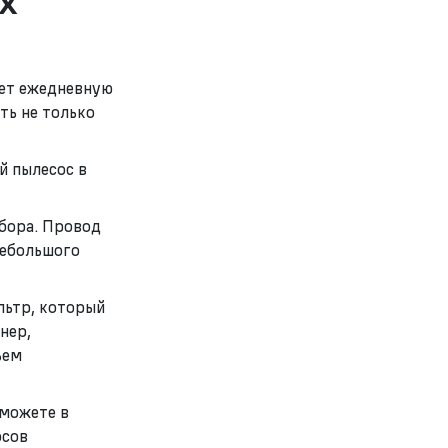
х
ает ежедневную
ть не только
й пылесос в
ибора. Провод
небольшого
льтр, который
нер,
ъем
 можете в
осов