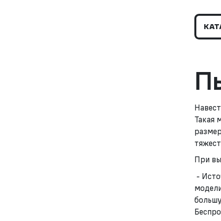
КАТ
П
Навест
Такая 
размер
тяжест
При вы
- Исто
модели
большу
Беспро