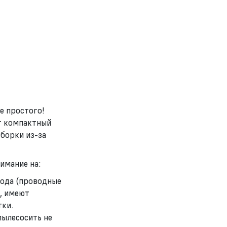
е простого!
ет компактный
уборки из-за
имание на:
вода (проводные
о, имеют
тки.
пылесосить не