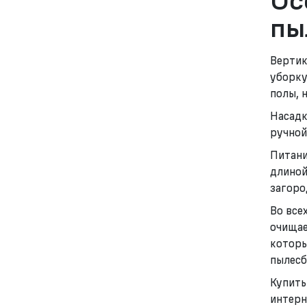
Ос
пы
Вертик
уборку
полы, 
Насадк
ручной
Питани
длиной
загоро
Во все
очищае
которы
пылесб
Купить
интерн