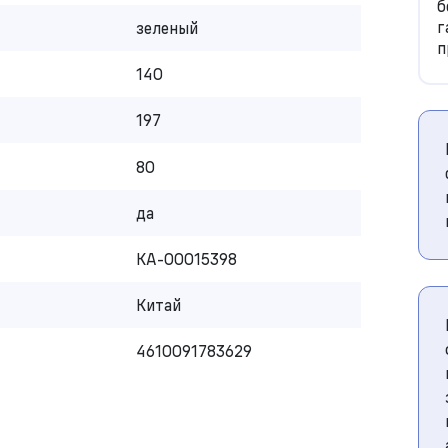
б
г
зеленый
п
140
197
80
да
КА-00015398
Китай
4610091783629