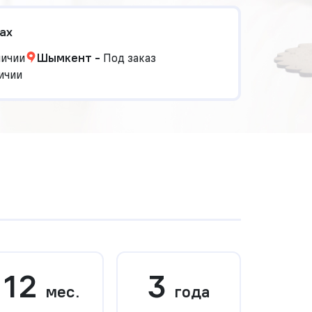
ах
личии
Шымкент
-
Под заказ
ичии
12
3
мес.
года