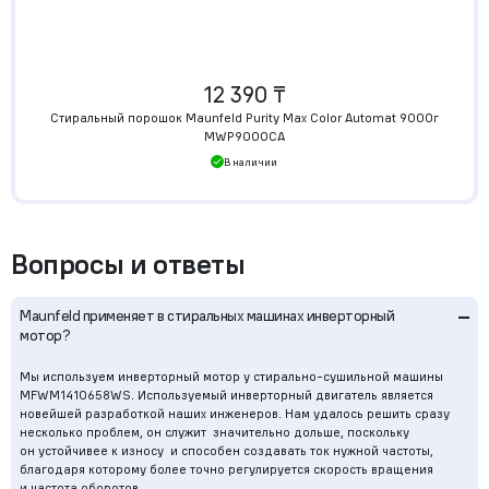
12 390 ₸
Стиральный порошок Maunfeld Purity Max Color Automat 9000г
MWP9000CA
В наличии
Вопросы и ответы
–
Maunfeld применяет в стиральных машинах инверторный
мотор?
Мы используем инверторный мотор у стирально-сушильной машины
MFWM1410658WS. Используемый инверторный двигатель является
новейшей разработкой наших инженеров. Нам удалось решить сразу
несколько проблем, он служит значительно дольше, поскольку
он устойчивее к износу и способен создавать ток нужной частоты,
благодаря которому более точно регулируется скорость вращения
и частота оборотов.