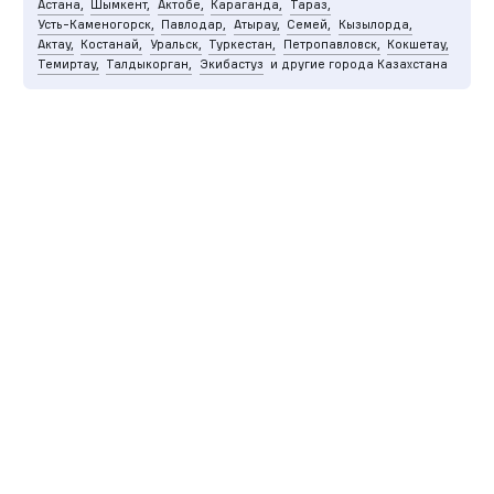
Астана,
Шымкент,
Актобе,
Караганда,
Тараз,
Усть-Каменогорск,
Павлодар,
Атырау,
Семей,
Кызылорда,
Актау,
Костанай,
Уральск,
Туркестан,
Петропавловск,
Кокшетау,
Темиртау,
Талдыкорган,
Экибастуз
и другие города Казахстана