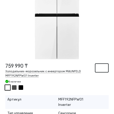
759 990 ₸
Холодильник-морозильник с инвертором MAUNFELD
MFF192NFPW01 Inverter
В наличии
Артикул
MFF192NFPW01
Inverter
Тип управления
Сенсорное