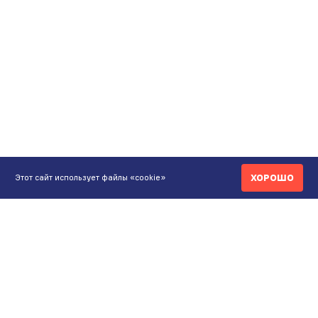
ХОРОШО
Этот сайт использует файлы «cookie»
КОНТАКТЫ
ИНТЕРНЕТ-МАГАЗИН