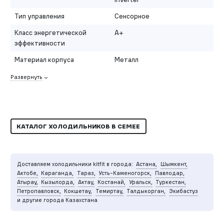
Тип управления
Сенсорное
Класс энергетической
A+
эффективности
Материал корпуса
Металл
Развернуть
КАТАЛОГ ХОЛОДИЛЬНИКОВ В СЕМЕЕ
Доставляем холодильники kitfit в города:
Астана,
Шымкент,
Актобе,
Караганда,
Тараз,
Усть-Каменогорск,
Павлодар,
Атырау,
Кызылорда,
Актау,
Костанай,
Уральск,
Туркестан,
Петропавловск,
Кокшетау,
Темиртау,
Талдыкорган,
Экибастуз
и другие города Казахстана