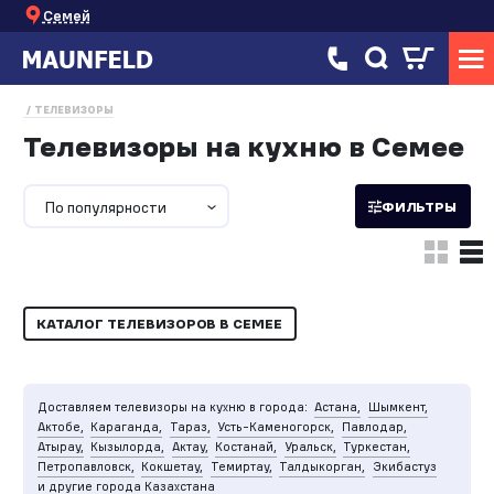
Семей
ТЕЛЕВИЗОРЫ
Телевизоры на кухню в Семее
По популярности
ФИЛЬТРЫ
КАТАЛОГ ТЕЛЕВИЗОРОВ В СЕМЕЕ
Доставляем телевизоры на кухню в города:
Астана,
Шымкент,
Актобе,
Караганда,
Тараз,
Усть-Каменогорск,
Павлодар,
Атырау,
Кызылорда,
Актау,
Костанай,
Уральск,
Туркестан,
Петропавловск,
Кокшетау,
Темиртау,
Талдыкорган,
Экибастуз
и другие города Казахстана