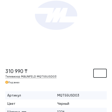
310 990 ₸
Телевизор MAUNFELD MQT55USD03
Под заказ
Артикул
MQT55USD03
Цвет
Черный
Ширина, мм
1226