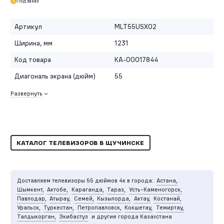
Под заказ
Артикул
MLT55USX02
Ширина, мм
1231
Код товара
КА-00017844
Диагональ экрана (дюйм)
55
Развернуть
КАТАЛОГ ТЕЛЕВИЗОРОВ В ЩУЧИНСКЕ
Доставляем телевизоры 55 дюймов 4к в города:
Астана,
Шымкент,
Актобе,
Караганда,
Тараз,
Усть-Каменогорск,
Павлодар,
Атырау,
Семей,
Кызылорда,
Актау,
Костанай,
Уральск,
Туркестан,
Петропавловск,
Кокшетау,
Темиртау,
Талдыкорган,
Экибастуз
и другие города Казахстана