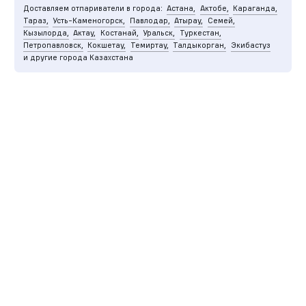
Доставляем отпариватели в города:
Астана,
Актобе,
Караганда,
Тараз,
Усть-Каменогорск,
Павлодар,
Атырау,
Семей,
Кызылорда,
Актау,
Костанай,
Уральск,
Туркестан,
Петропавловск,
Кокшетау,
Темиртау,
Талдыкорган,
Экибастуз
и другие города Казахстана