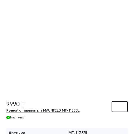
9990 ₸
Ручной отпариватель MAUNFELD MF-1133BL
В наличии
Артикул
MF-1133BL