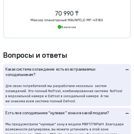
70 990 ₸
Миксер планетарный MAUNFELD MF-431BG
В наличии
Вопросы и ответы
–
Какая система охлаждения есть во встраиваемых
холодильникам?
Для своих потребителей мы разработали несколько систем
охлаждений. Это полный NoFrost, комбинированная система NoFrost
в морозильной камере и Defrost в холодильной камере. А так
же знакома всем система полный Defrost.
–
Есть ли в холодильнике "нулевая " зона и в какой модели?
Мы предусмотрели "нулевую" зону в модели MBF177NFWН. Благодаря
возможности регулировки, вы можете установить в этой зоне