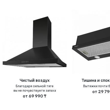
Чистый воздух
Тишина и спо
Благодаря сильной тяге
Вытяжки почти 
вы не почувствуете запаха
от
29 79
от
69 990 ₸