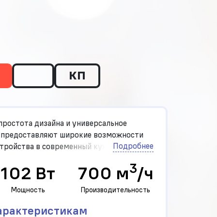
КП
простота дизайна и универсальное
 предоставляют широкие возможности
Подробнее
стройства в современный кухонный
выполнен из закаленного стекла.
3
102 Вт
700 м
/ч
Мощность
Производительность
арактеристикам