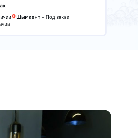
ах
личии
Шымкент
-
Под заказ
ичии