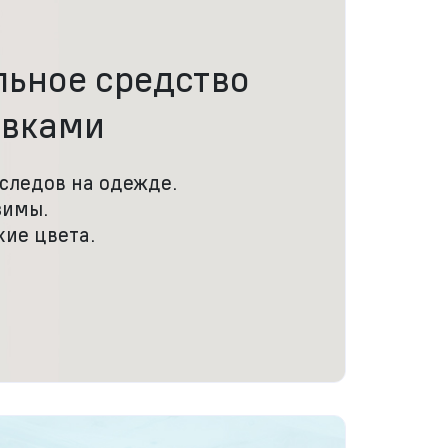
льное средство
авками
 следов на одежде.
зимы.
кие цвета.