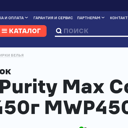
А И ОПЛАТА
ГАРАНТИЯ И СЕРВИС
ПАРТНЕРАМ
КОНТАК
КАТАЛОГ
ИРКИ БЕЛЬЯ
шок
Purity Max C
 450г MWP45