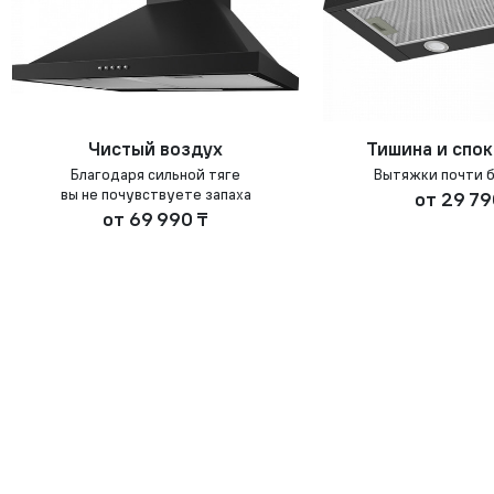
Чистый воздух
Тишина и спо
Благодаря сильной тяге
Вытяжки почти 
вы не почувствуете запаха
от
29 79
от
69 990 ₸