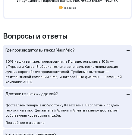
Индукционная варочная панель MAUNFELD EVI.594-FL2-BK
Под заказ
Вопросы и ответы
–
Где производятся вытяжки Maunfeld?
90% наших вытяжек производится в Польше, остальные 10% —
в Турции и Китае. В сборке техники используются комплектующие
лучших европейских производителей. Турбины в вытяжках —
от итальянской компании FIME, многослойные фильтры — немецкой
компании ADEK.
–
Доставите вытяжку домой?
Доставляем товары в любую точку Казахстана. Бесплатный подъем
техники на этаж. Для жителей Астаны и Алматы технику доставляет
собственная курьерская служба.
Подробнее о доставке
–
Какая гарантия на вытяжки?