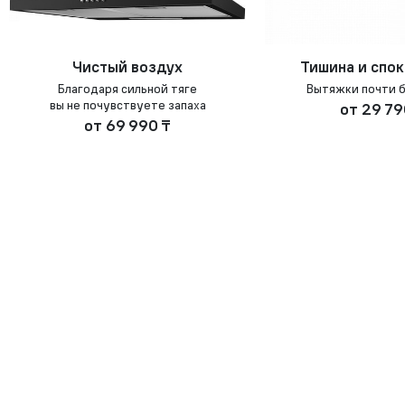
Чистый воздух
Тишина и спо
Благодаря сильной тяге
Вытяжки почти 
вы не почувствуете запаха
от
29 79
от
69 990 ₸