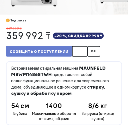
Под заказ
449 990 ₸
359 992 ₸
−20 %, СКИДКА
89 998 ₸
КП
СООБЩИТЬ О ПОСТУПЛЕНИИ
Встраиваемая стиральная машина
MAUNFELD
MBWM1486STWH
представляет собой
полнофункциональное решение для современного
дома, объединяющее в одном корпусе
стирку,
сушку и обработку паром
.
54 см
1400
8/6 кг
Глубина
Максимальные обороты
Загрузка (стирка/
отжима, об./мин
сушка)