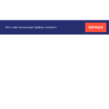
ХОРОШО
Этот сайт использует файлы «cookie»
КОНТАКТЫ
ИНТЕРНЕТ-МАГАЗИН
+7 771 200 77 99
ПН-ВС 9.00-20:00
shop@maunfeld.kz
ОПТОВЫЕ ПРОДАЖИ
+7 771 200 77 99