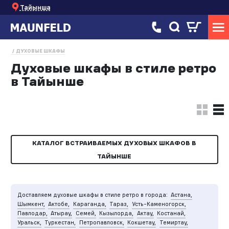
Тайынша
ДУХОВЫЕ ШКАФЫ
Духовые шкафы в стиле ретро
в Тайынше
КАТАЛОГ ВСТРАИВАЕМЫХ ДУХОВЫХ ШКАФОВ В
ТАЙЫНШЕ
Доставляем духовые шкафы в стиле ретро в города:
Астана,
Шымкент,
Актобе,
Караганда,
Тараз,
Усть-Каменогорск,
Павлодар,
Атырау,
Семей,
Кызылорда,
Актау,
Костанай,
Уральск,
Туркестан,
Петропавловск,
Кокшетау,
Темиртау,