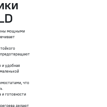
ики
LD
щены мощными
печивает
стойкого
й предотвращают
 и удобная
 маленькой
рмостатами, что
ь.
а и готовности
ерегрева делают