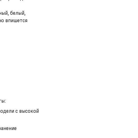
ный, белый,
но впишется
ты:
модели с высокой
ранение