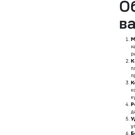
О
в
М
н
р
К
п
п
К
к
к
Р
д
У
у
Б