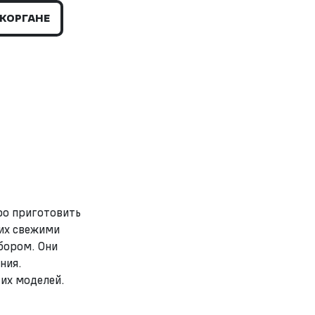
КОРГАНЕ
ро приготовить
ких свежими
бором. Они
ния.
их моделей.