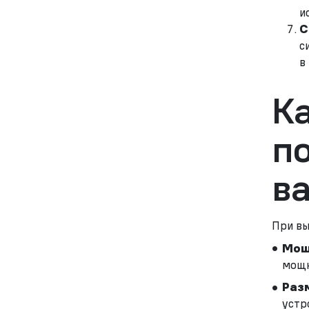
и
С
с
в
К
п
в
При вы
Мощ
мощн
Раз
устр