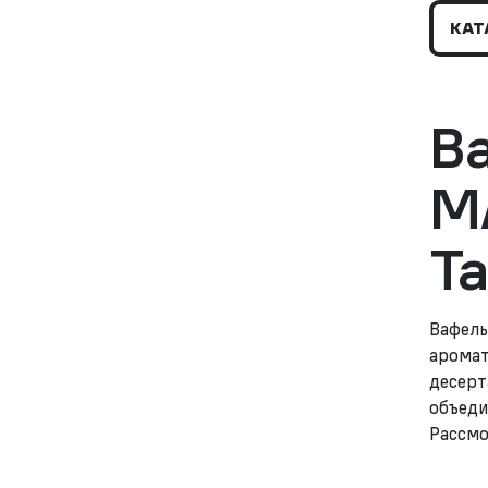
КАТ
В
M
Т
Вафель
аромат
десерт
объеди
Рассмо