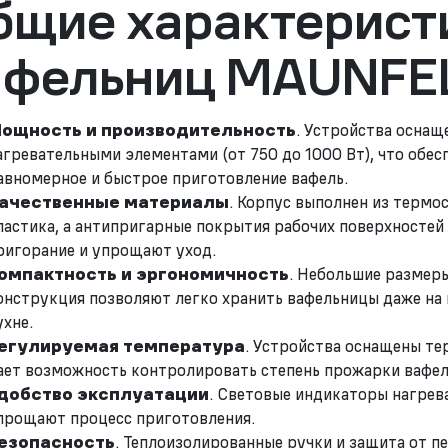
бщие характерист
афельниц MAUNFE
ощность и производительность
. Устройства осна
агревательными элементами (от 750 до 1000 Вт), что обес
авномерное и быстрое приготовление вафель.
ачественные материалы
. Корпус выполнен из термо
ластика, а антипригарные покрытия рабочих поверхносте
ригорание и упрощают уход.
омпактность и эргономичность
. Небольшие размеры
онструкция позволяют легко хранить вафельницы даже на
ухне.
егулируемая температура
. Устройства оснащены те
ает возможность контролировать степень прожарки вафел
добство эксплуатации
. Световые индикаторы нагрев
прощают процесс приготовления.
езопасность
. Теплоизолированные ручки и защита от п