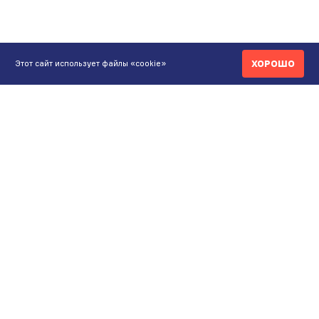
ХОРОШО
Этот сайт использует файлы «cookie»
КОНТАКТЫ
ИНТЕРНЕТ-МАГАЗИН
+7 771 200 77 99
ПН-ВС 9.00-20:00
shop@maunfeld.kz