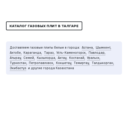
КАТАЛОГ ГАЗОВЫХ ПЛИТ В ТАЛГАРЕ
Доставляем газовые плиты белые в города:
Астана,
Шымкент,
Актобе,
Караганда,
Тараз,
Усть-Каменогорск,
Павлодар,
Атырау,
Семей,
Кызылорда,
Актау,
Костанай,
Уральск,
Туркестан,
Петропавловск,
Кокшетау,
Темиртау,
Талдыкорган,
Экибастуз
и другие города Казахстана