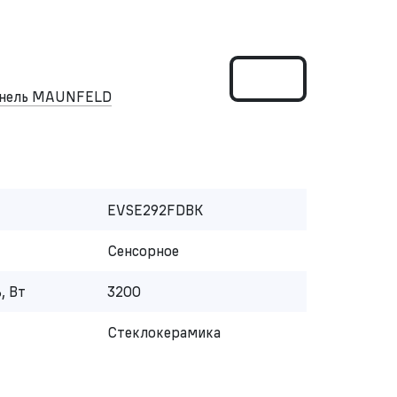
панель MAUNFELD
EVSE292FDBK
Сенсорное
, Вт
3200
Стеклокерамика