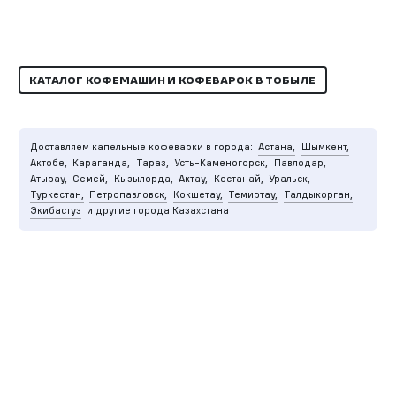
КАТАЛОГ КОФЕМАШИН И КОФЕВАРОК В ТОБЫЛЕ
Доставляем капельные кофеварки в города:
Астана,
Шымкент,
Актобе,
Караганда,
Тараз,
Усть-Каменогорск,
Павлодар,
Атырау,
Семей,
Кызылорда,
Актау,
Костанай,
Уральск,
Туркестан,
Петропавловск,
Кокшетау,
Темиртау,
Талдыкорган,
Экибастуз
и другие города Казахстана