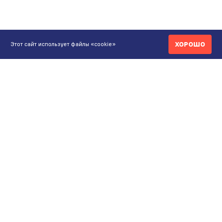
ХОРОШО
Этот сайт использует файлы «cookie»
КОНТАКТЫ
ИНТЕРНЕТ-МАГАЗИН
+7 771 200 77 99
ПН-ВС 9.00-20:00
shop@maunfeld.kz