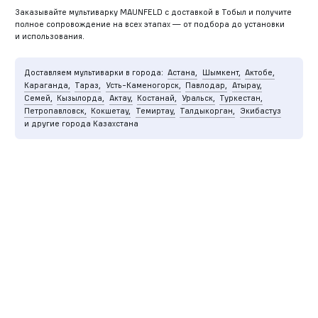
Заказывайте мультиварку MAUNFELD с доставкой в Тобыл и получите
полное сопровождение на всех этапах — от подбора до установки
и использования.
Доставляем мультиварки в города:
Астана,
Шымкент,
Актобе,
Караганда,
Тараз,
Усть-Каменогорск,
Павлодар,
Атырау,
Семей,
Кызылорда,
Актау,
Костанай,
Уральск,
Туркестан,
Петропавловск,
Кокшетау,
Темиртау,
Талдыкорган,
Экибастуз
и другие города Казахстана