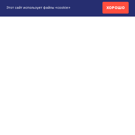
ХОРОШО
Этот сайт использует файлы «cookie»
КОНТАКТЫ
ИНТЕРНЕТ-МАГАЗИН
+7 771 200 77 99
ПН-ВС 9.00-20:00
shop@maunfeld.kz
ОПТОВЫЕ ПРОДАЖИ
+7 771 200 77 99