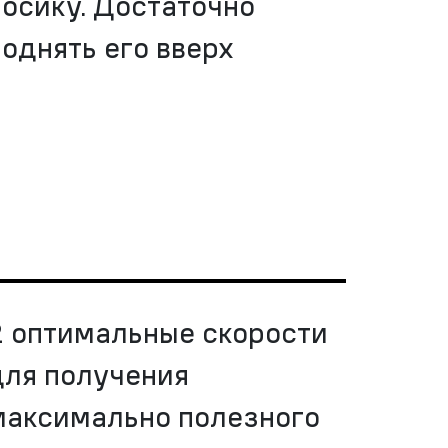
носику. Достаточно
поднять его вверх
2 оптимальные скорости
для получения
максимально полезного