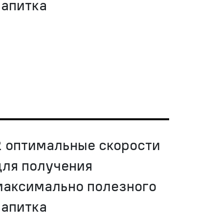
напитка
2 оптимальные скорости
для получения
максимально полезного
напитка