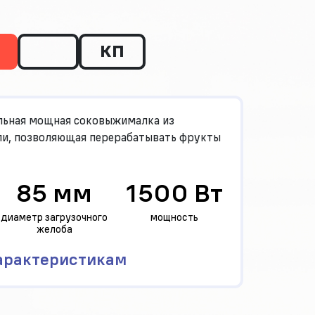
КП
ьная мощная соковыжималка из
и, позволяющая перерабатывать фрукты
85 мм
1500 Вт
диаметр загрузочного
мощность
желоба
арактеристикам