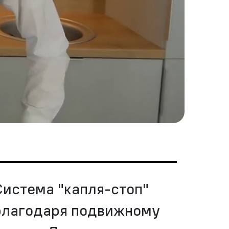
Система "капля-стоп"
благодаря подвижному