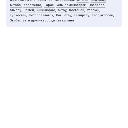
Актобе,
Караганда,
Тараз,
Усть-Каменогорск,
Павлодар,
Атырау,
Семей,
Кызылорда,
Актау,
Костанай,
Уральск,
Туркестан,
Петропавловск,
Кокшетау,
Темиртау,
Талдыкорган,
Экибастуз
и другие города Казахстана