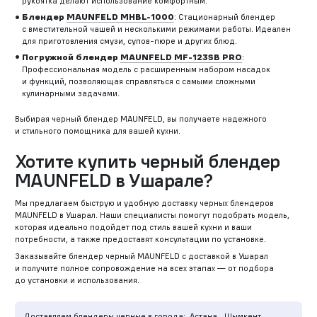
рукоятка делают использование комфортным.
Блендер
MAUNFELD MHBL-1000
: Стационарный блендер
с вместительной чашей и несколькими режимами работы. Идеален
для приготовления смузи, супов-пюре и других блюд.
Погружной блендер
MAUNFELD MF-123SB PRO
:
Профессиональная модель с расширенным набором насадок
и функций, позволяющая справляться с самыми сложными
кулинарными задачами.
Выбирая черный блендер MAUNFELD, вы получаете надежного
и стильного помощника для вашей кухни.
Хотите купить черный блендер
MAUNFELD в Ушарале?
Мы предлагаем быструю и удобную доставку черных блендеров
MAUNFELD в Ушарал. Наши специалисты помогут подобрать модель,
которая идеально подойдет под стиль вашей кухни и ваши
потребности, а также предоставят консультации по установке.
Заказывайте блендер черный MAUNFELD с доставкой в Ушарал
и получите полное сопровождение на всех этапах — от подбора
до установки и использования.
Доставляем блендеры черные в города:
Астана,
Шымкент,