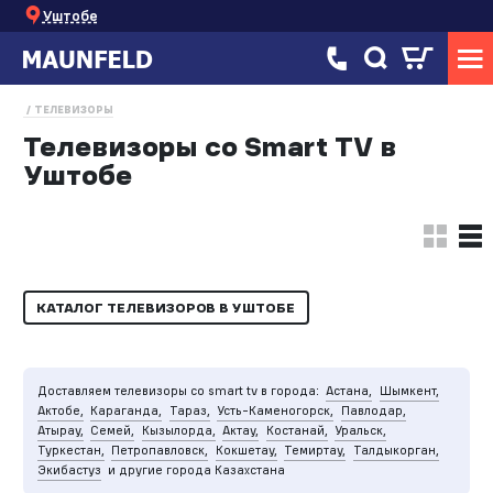
Уштобе
ТЕЛЕВИЗОРЫ
Телевизоры со Smart TV в
Уштобе
КАТАЛОГ ТЕЛЕВИЗОРОВ В УШТОБЕ
Доставляем телевизоры со smart tv в города:
Астана,
Шымкент,
Актобе,
Караганда,
Тараз,
Усть-Каменогорск,
Павлодар,
Атырау,
Семей,
Кызылорда,
Актау,
Костанай,
Уральск,
Туркестан,
Петропавловск,
Кокшетау,
Темиртау,
Талдыкорган,
Экибастуз
и другие города Казахстана