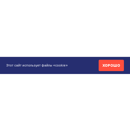
ХОРОШО
Этот сайт использует файлы «cookie»
КОНТАКТЫ
ИНТЕРНЕТ-МАГАЗИН