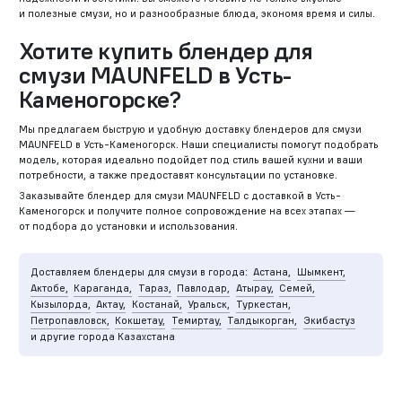
и полезные смузи, но и разнообразные блюда, экономя время и силы.
Хотите купить блендер для
смузи MAUNFELD в Усть-
Каменогорске?
Мы предлагаем быструю и удобную доставку блендеров для смузи
MAUNFELD в Усть-Каменогорск. Наши специалисты помогут подобрать
модель, которая идеально подойдет под стиль вашей кухни и ваши
потребности, а также предоставят консультации по установке.
Заказывайте блендер для смузи MAUNFELD с доставкой в Усть-
Каменогорск и получите полное сопровождение на всех этапах —
от подбора до установки и использования.
Доставляем блендеры для смузи в города:
Астана,
Шымкент,
Актобе,
Караганда,
Тараз,
Павлодар,
Атырау,
Семей,
Кызылорда,
Актау,
Костанай,
Уральск,
Туркестан,
Петропавловск,
Кокшетау,
Темиртау,
Талдыкорган,
Экибастуз
и другие города Казахстана