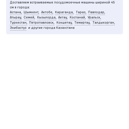
Доставляем встраиваемые посудомоечные машины шириной 45
см в города:
Астана,
Шымкент,
Актобе,
Караганда,
Тараз,
Павлодар,
Атырау,
Семей,
Кызылорда,
Актау,
Костанай,
Уральск,
Туркестан,
Петропавловск,
Кокшетау,
Темиртау,
Талдыкорган,
Экибастуз
и другие города Казахстана