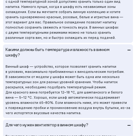
с одной температурной зоной допустимо хранить только один вид
напитка. Намного лучше, когда в шкафу есть независимые зоны
охлаждения. Если вы мечтаете собрать винную коллекцию и хотите
хранить одновременно красные, розовые, белые и игристые вина —
этот вариант для вас. Правильное охлаждение позволит напитку
полностью сохранить свежесть и тонкость вкуса. В винных шкафах
с двумя температурными режимами можно не только хранить
различные сорта вин, но и быстро охлаждать их перед подачей.
–
Какими должны быть температура и влажность в винном
шкафу?
Винный шкаф — устройство, которое позволяет хранить напитки
в условиях, максимально приближенных к винодельческим погребам.
В зависимости от модели у шкафа может быть одна или несколько
температурных зон для разных уровней хранения. Чтобы напиток
раскрылся, необходимо подобрать температурный режим.
Для красного вина потребуется 12–18 °C, для шампанского и белого
вина — 5–12 °C. Хорошо, если шкаф автоматически поддерживает
уровень влажности 65–80%. Если влажность ниже, это может привести
к повреждению пробки и проникновению воздуха внутрь бутылки, из-за
чего испортятся вкусовые качества напитка.
–
Для чего нужен вентилятор в винном шкафу?