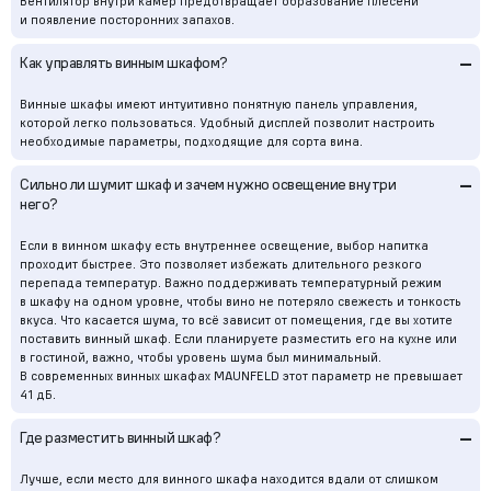
Вентилятор внутри камер предотвращает образование плесени
и появление посторонних запахов.
–
Как управлять винным шкафом?
Винные шкафы имеют интуитивно понятную панель управления,
которой легко пользоваться. Удобный дисплей позволит настроить
необходимые параметры, подходящие для сорта вина.
–
Сильно ли шумит шкаф и зачем нужно освещение внутри
него?
Если в винном шкафу есть внутреннее освещение, выбор напитка
проходит быстрее. Это позволяет избежать длительного резкого
перепада температур. Важно поддерживать температурный режим
в шкафу на одном уровне, чтобы вино не потеряло свежесть и тонкость
вкуса. Что касается шума, то всё зависит от помещения, где вы хотите
поставить винный шкаф. Если планируете разместить его на кухне или
в гостиной, важно, чтобы уровень шума был минимальный.
В современных винных шкафах MAUNFELD этот параметр не превышает
41 дБ.
–
Где разместить винный шкаф?
Лучше, если место для винного шкафа находится вдали от слишком