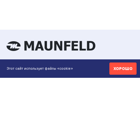
КОНТАКТЫ
ХОРОШО
Этот сайт использует файлы «cookie»
ИНТЕРНЕТ-МАГАЗИН
+7 771 200 77 99
ПН-ВС 9.00-20:00
shop@maunfeld.kz
ОПТОВЫЕ ПРОДАЖИ