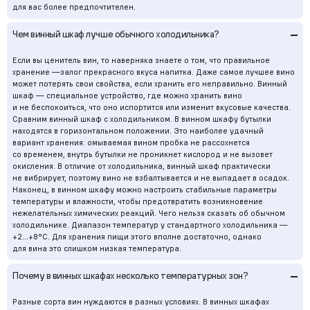
для вас более предпочтителен.
–
Чем винный шкаф лучше обычного холодильника?
Если вы ценитель вин, то наверняка знаете о том, что правильное
хранение —залог прекрасного вкуса напитка. Даже самое лучшее вино
может потерять свои свойства, если хранить его неправильно. Винный
шкаф — специальное устройство, где можно хранить вино
и не беспокоиться, что оно испортится или изменит вкусовые качества.
Сравним винный шкаф с холодильником. В винном шкафу бутылки
находятся в горизонтальном положении. Это наиболее удачный
вариант хранения: омываемая вином пробка не рассохнется
со временем, внутрь бутылки не проникнет кислород и не вызовет
окисления. В отличие от холодильника, винный шкаф практически
не вибрирует, поэтому вино не взбалтывается и не выпадает в осадок.
Наконец, в винном шкафу можно настроить стабильные параметры
температуры и влажности, чтобы предотвратить возникновение
нежелательных химических реакций. Чего нельзя сказать об обычном
холодильнике. Диапазон температур у стандартного холодильника —
+2...+8°С. Для хранения пищи этого вполне достаточно, однако
для вина это слишком низкая температура.
–
Почему в винных шкафах несколько температурных зон?
Разные сорта вин нуждаются в разных условиях. В винных шкафах