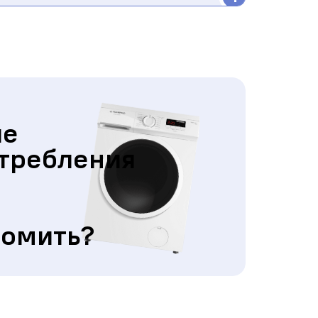
ие
требления
номить?