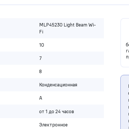
MLP45230 Light Beam Wi-
Fi
б
10
г
п
7
8
Конденсационная
A
от 1 до 24 часов
Электронное