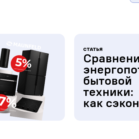
СТАТЬЯ
Сравнен
энергопо
бытовой
техники:
как сэко