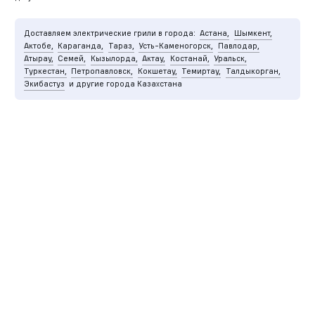
Доставляем электрические грили в города:
Астана,
Шымкент,
Актобе,
Караганда,
Тараз,
Усть-Каменогорск,
Павлодар,
Атырау,
Семей,
Кызылорда,
Актау,
Костанай,
Уральск,
Туркестан,
Петропавловск,
Кокшетау,
Темиртау,
Талдыкорган,
Экибастуз
и другие города Казахстана