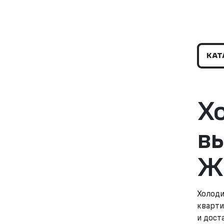
КАТ
Х
в
Ж
Холоди
кварти
и дост