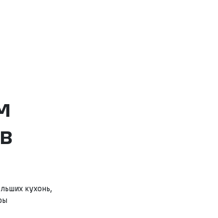
м
в
льших кухонь,
ры