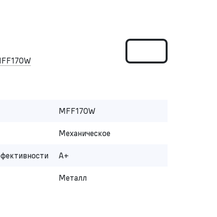
MFF170W
MFF170W
Механическое
ффективности
A+
Металл