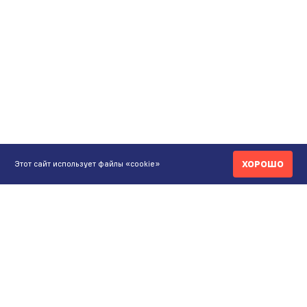
ХОРОШО
Этот сайт использует файлы «cookie»
КОНТАКТЫ
ИНТЕРНЕТ-МАГАЗИН