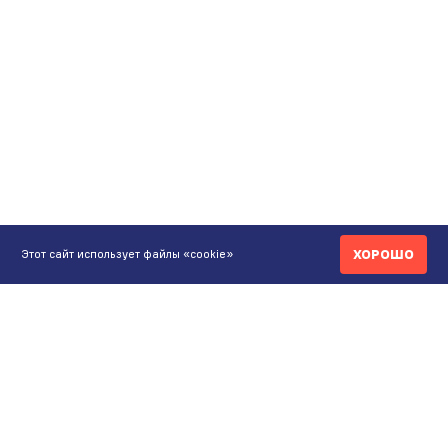
ХОРОШО
Этот сайт использует файлы «cookie»
КОНТАКТЫ
ИНТЕРНЕТ-МАГАЗИН