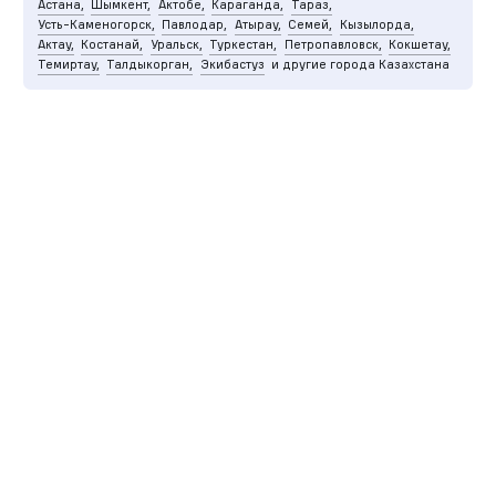
Астана,
Шымкент,
Актобе,
Караганда,
Тараз,
Усть-Каменогорск,
Павлодар,
Атырау,
Семей,
Кызылорда,
Актау,
Костанай,
Уральск,
Туркестан,
Петропавловск,
Кокшетау,
Темиртау,
Талдыкорган,
Экибастуз
и другие города Казахстана