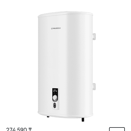
274 590 ₸